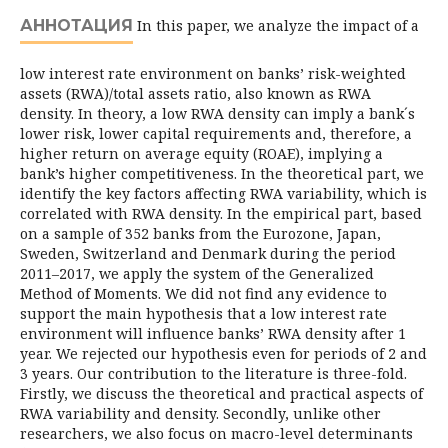
АННОТАЦИЯ
In this paper, we analyze the impact of a
low interest rate environment on banks’ risk-weighted
assets (RWA)/total assets ratio, also known as RWA
density. In theory, a low RWA density can imply a bank´s
lower risk, lower capital require­ments and, therefore, a
higher return on average equity (ROAE), implying a
bank’s higher competitiveness. In the theoretical part, we
identify the key factors affecting RWA variability, which is
correlated with RWA density. In the empirical part, based
on a sample of 352 banks from the Eurozone, Japan,
Sweden, Switzer­land and Denmark during the period
2011–2017, we apply the system of the Generalized
Method of Moments. We did not find any evidence to
support the main hypothesis that a low interest rate
environment will influence banks’ RWA density after 1
year. We rejected our hypothesis even for periods of 2 and
3 years. Our contribution to the literature is three-fold.
Firstly, we discuss the theoretical and practical aspects of
RWA variability and density. Secondly, unlike other
researchers, we also focus on macro-level determinants