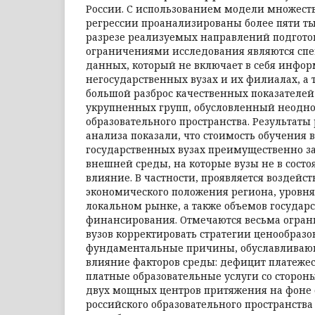
России. С использованием модели множес
регрессии проанализированы более пяти т
разрезе реализуемых направлений подгот
ограничениями исследования являются сп
данных, который не включает в себя инфо
негосударственных вузах и их филиалах, а 
большой разброс качественных показателей
укрупненных групп, обусловленный неодно
образовательного пространства. Результаты
анализа показали, что стоимость обучения 
государственных вузах преимущественно за
внешней среды, на которые вузы не в состо
влияние. В частности, проявляется воздейс
экономического положения региона, уровн
локальном рынке, а также объемов государ
финансирования. Отмечаются весьма огра
вузов корректировать стратегии ценообраз
фундаментальные причины, обуславлива
влияние факторов среды: дефицит платежес
платные образовательные услуги со сторон
двух мощных центров притяжения на фоне
российского образовательного пространства