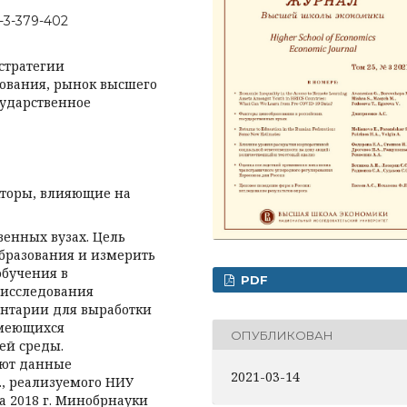
5-3-379-402
 стратегии
зования, рынок высшего
сударственное
кторы, влияющие на
венных вузах. Цель
бразования и измерить
обучения в
PDF
 исследования
ентарии для выработки
имеющихся
ОПУБЛИКОВАН
ей среды.
уют данные
2021-03-14
., реализуемого НИУ
а 2018 г. Минобрнауки