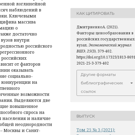
твенной логлинейной
ысяч наблюдений в
КАК ЦИТИРОВАТЬ
овки. Ключевыми
ецифика массива
ДмитриенкоА. (2021).
рмацию о
Факторы ценообразования в
также достаточно
российских государственных
 вузов внутри
вузах.
Экономический журнал
родностью российского
ВШЭ
,
25
(3), 379-402.
 регрессионного
https://doi.org/10.17323/1813-869
в российских
2021-25-3-379-402
висит от факторов
янии оказывать
Другие форматы
твие социально-
я конкуренции на
библиографических
ственного
ссылок
ниченные возможности
ования. Выделяются две
ющие повышенное
пособного спроса на
ВЫПУСК
ы населения и наличие
 общей неоднородности
Том 25 № 3 (2021):
 – Москвы и Санкт-