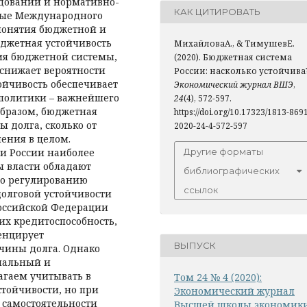
едований и нормативно-
КАК ЦИТИРОВАТЬ
ные Международного
понятия бюджетной и
юджетная устойчивость
МихайловаА., & ТимушевЕ.
ия бюджетной системы,
(2020). Бюджетная система
снижает вероят­ности
России: насколько устойчива?
ойчивость обеспечивает
Экономический журнал ВШЭ
,
политики – важнейшего
24
(4), 572-597.
образом, бюджетная
https://doi.org/10.17323/1813-869
ы долга, сколько от
2020-24-4-572-597
ения в целом.
Другие форматы
и России наиболее
ы власти обладают
библиографических
по регулированию
ссылок
долговой устойчивости
Российской Федерации
 их кредитоспособность,
енцирует
ВЫПУСК
чины долга. Однако
ональный и
агаем учитывать в
Том 24 № 4 (2020):
тойчивости, но при
Экономический журнал
самостоятельности
Высшей школы экономик