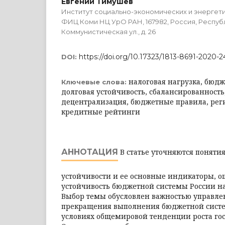
Евгений Тимушев
Институт социально-экономических и энергет
ФИЦ Коми НЦ УрО РАН, 167982, Россия, Респуб
Коммунистическая ул., д. 26
https://doi.org/10.17323/1813-8691-2020-2
DOI:
налоговая нагрузка, бюдж
Ключевые слова:
долговая устойчивость, сбалансированност
децентрализация, бюджетные правила, ре
кредитные рейтинги
АННОТАЦИЯ
В статье уточняются поняти
устойчивости и ее основные индикаторы, о
устойчивость бюджетной системы России н
Выбор темы обусловлен важностью управл
прекращения выполнения бюджетной систе
условиях общемировой тенденции роста гос