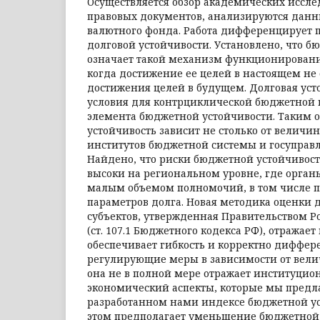
Осуществляется обзор академических иссл
правовых документов, анализируются дан
валютного фонда. Работа дифференцирует 
долговой устойчивости. Установлено, что б
означает такой механизм функционирован
когда достижение ее целей в настоящем не 
достижения целей в будущем. Долговая уст
условия для контрциклической бюджетной 
элемента бюджетной устойчивости. Таким 
устойчивость зависит не столько от величин
институтов бюджетной системы и госуправл
Найдено, что риски бюджетной устойчивост
высоки на региональном уровне, где орган
малым объемом полномочий, в том числе 
параметров долга. Новая методика оценки 
субъектов, утверж­денная Правительством 
(ст. 107.1 Бюджетного кодекса РФ), отражает
обеспечивает гибкость и корректно диффер
регулирующие меры в зависимости от вели
она не в полной мере отражает институци
экономический аспекты, которые мы предл
разработанном нами индексе бюджетной ус
этом предполагает уменьшение бюджетной 