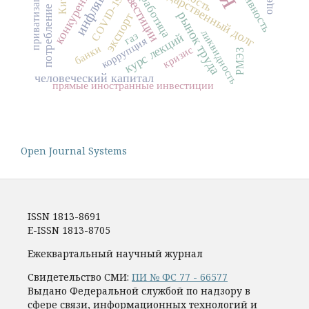
инфляция
государственный долг
безработица
конкуренция
инвестиции
приватизация
COVID-19
потребление
рынок труда
экспорт
ликвидность
газ
курс лекций
коррупция
банки
кризис
РМЭЗ
человеческий капитал
прямые иностранные инвестиции
Open Journal Systems
ISSN 1813-8691
E-ISSN 1813-8705
Ежеквартальный научный журнал
Свидетельство СМИ:
ПИ № ФС 77 - 66577
Выдано Федеральной службой по надзору в
сфере связи, информационных технологий и