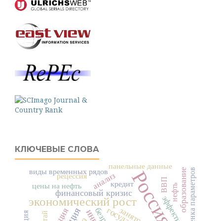
КЛЮЧЕВЫЕ СЛОВА
панельные данные
образование
оценка параметров
виды временных рядов
Россия
анализ
рецессия
ВВП
кредит
цены на нефть
нефть
финансовый кризис
эффективность
экономический рост
занятость
Китай