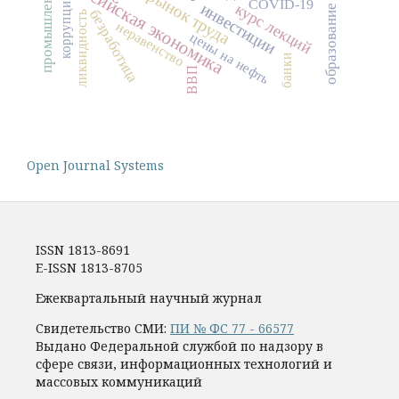
российская экономика
рынок труда
коррупция
COVID-19
инвестиции
курс лекций
образование
безработица
ликвидность
неравенство
цены на нефть
банки
ВВП
Open Journal Systems
ISSN 1813-8691
E-ISSN 1813-8705
Ежеквартальный научный журнал
Свидетельство СМИ:
ПИ № ФС 77 - 66577
Выдано Федеральной службой по надзору в
сфере связи, информационных технологий и
массовых коммуникаций