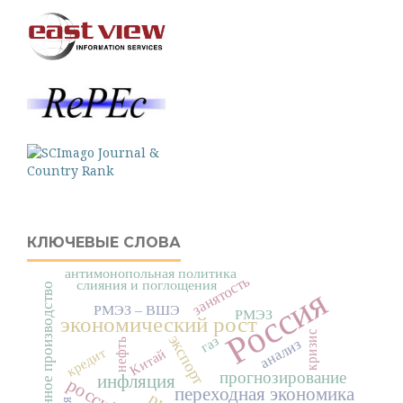
КЛЮЧЕВЫЕ СЛОВА
антимонопольная политика
занятость
слияния и поглощения
промышленное производство
Россия
РМЭЗ – ВШЭ
РМЭЗ
экономический рост
кризис
экспорт
газ
анализ
нефть
кредит
Китай
прогнозирование
инфляция
переходная экономика