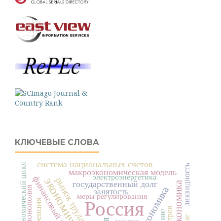
КЛЮЧЕВЫЕ СЛОВА
система национальных счетов
экономический цикл
ликвидность
макроэкономическая модель
электроэнергетика
финансовый рынок
рынок труда
государственный долг
занятость
меры регулирования
Россия