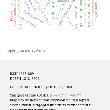
экономический рост
российская экономика
переходная экономика
естественная монополия
конкуренция
оценка параметров
прогнозирование
налогообложение
инфляция
анализ
Китай
кризис
рождаемость
газ
COVID-19
курс лекций
инвестиции
РМЭЗ
безработица
банки
ВВП
Open Journal Systems
ISSN 1813-8691
E-ISSN 1813-8705
Ежеквартальный научный журнал
Свидетельство СМИ:
ПИ № ФС 77 - 66577
Выдано Федеральной службой по надзору в
сфере связи, информационных технологий и
массовых коммуникаций