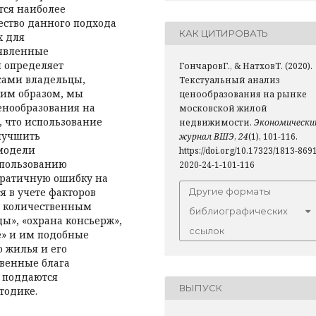
тся наиболее
ство данного подхода
КАК ЦИТИРОВАТЬ
х для
ыявленные
м определяет
ГончаровГ., & НатховТ. (2020).
сами владельцы,
Текстуальный анализ
ким образом, мы
ценообразования на рынке
енообразования на
московской жилой
 что использование
недвижимости.
Экономически
улучшить
журнал ВШЭ
,
24
(1), 101-116.
модели
https://doi.org/10.17323/1813-869
спользованию
2020-24-1-101-116
ратичную ошибку на
Другие форматы
я в учете факторов
ь количественным
библиографических
ы», «охрана консьерж»,
ссылок
е» и им подобные
о жилья и его
твенные блага
е поддаются
ВЫПУСК
тодике.