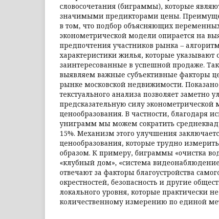
словосочетания (биграммы), которые являю
значимыми предикторами цены. Преимуще
в том, что подбор объясняющих переменны
эконометрической модели опирается на в
предпочтения участников рынка – алгорит
характеристики жилья, которые указывают 
заинтересованные в успешной продаже. Та
выявляем важные субъективные факторы ц
рынке московской недвижимости. Показано,
текстуального анализа позволяет заметно 
предсказательную силу эконометрической 
ценообразования. В частности, благодаря и
униграмм мы можем сократить среднеквад
15%. Механизм этого улучшения заключаетс
ценообразования, которые трудно измерит
образом. К примеру, биграммы «очистка вод
«клубный дом», «система видеонаблюдени
отвечают за факторы благоустройства самог
окрестностей, безопасность и другие общес
локального уровня, которые практически н
количественному измерению по единой ме