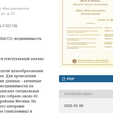
т «Высшая школа
л., д. 20
-1-101-116
 ЛАССО, недвижимость
ся текстуальный анализ
одели ценообразования
вы. Для проведения
PDF
ив данных – активные
й недвижимости на
аписана специальная
ОПУБЛИКОВАН
ыло собрано около 60
 районы Москвы. На
2020-03-08
ного авторами
ва (униграммы) и