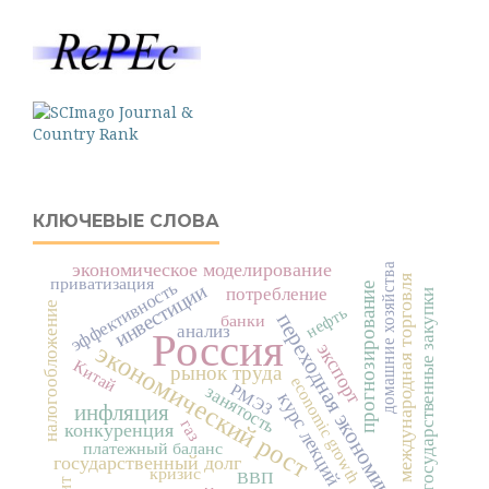
КЛЮЧЕВЫЕ СЛОВА
экономическое моделирование
домашние хозяйства
международная торговля
приватизация
эффективность
прогнозирование
инвестиции
потребление
государственные закупки
налогообложение
нефть
переходная экономика
банки
анализ
Россия
экономический рост
экспорт
Китай
рынок труда
economic growth
РМЭЗ
занятость
курс лекций
инфляция
газ
конкуренция
платежный баланс
государственный долг
кризис
ВВП