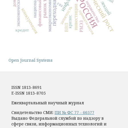
макроэкономическая модель
экономический рост
финансовый рынок
экономический цикл
рынок труда
курс лекций
Россия
неравенство
газ
инвестиции
занятость
конкуренция
приватизация
кризис
РМЭЗ
ВВП
кредит
Open Journal Systems
ISSN 1813-8691
E-ISSN 1813-8705
Ежеквартальный научный журнал
Свидетельство СМИ:
ПИ № ФС 77 - 66577
Выдано Федеральной службой по надзору в
сфере связи, информационных технологий и