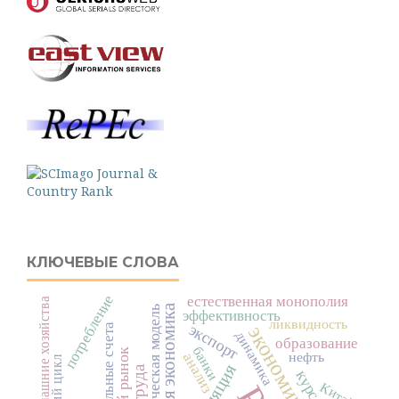
КЛЮЧЕВЫЕ СЛОВА
потребление
естественная монополия
домашние хозяйства
переходная экономика
эффективность
ликвидность
экспорт
национальные счета
динамика
образование
банки
нефть
анализ
инфляция
Китай