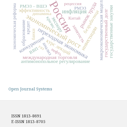
макроэкономическая модель
Россия
рынок труда
рецессия
экономическая реформа
РМЭЗ – ВШЭ
государственные закупки
РМЭЗ
эффективность
инфляция
государственный долг
безработица
динамика
экономический рост
кризис
Китай
экспорт
образование
кредит
занятость
инвестиции
переходная экономика
банки
конкуренция
курс лекций
анализ
газ
ВВП
нефть
международная торговля
антимонопольное регулирование
Open Journal Systems
ISSN 1813-8691
E-ISSN 1813-8705