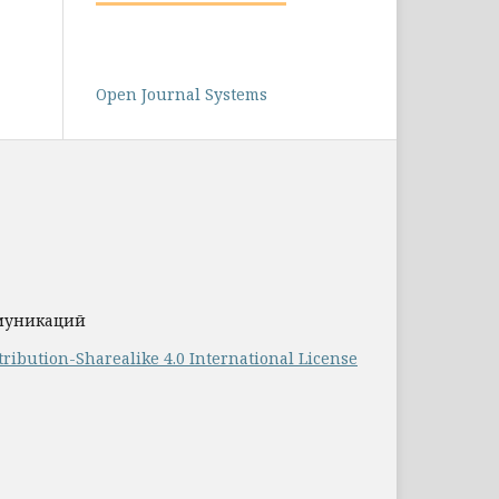
Open Journal Systems
ммуникаций
ribution-Sharealike 4.0 International License