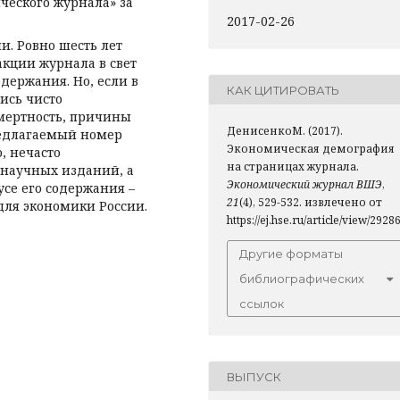
еского журнала» за
2017-02-26
и. Ровно шесть лет
дакции журнала в свет
держания. Но, если в
КАК ЦИТИРОВАТЬ
ись чисто
мертность, причины
ДенисенкоМ. (2017).
редлагаемый номер
Экономическая демография
, нечасто
на страницах журнала.
 научных изданий, а
Экономический журнал ВШЭ
,
се его содержания –
21
(4), 529-532. извлечено от
ля экономики России.
https://ej.hse.ru/article/view/2928
Другие форматы
библиографических
ссылок
ВЫПУСК