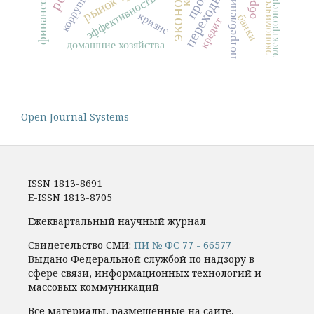
экономическая теория
электроэнергетика
коррупция
эффективность
потребление
кризис
банки
кредит
домашние хозяйства
Open Journal Systems
ISSN 1813-8691
E-ISSN 1813-8705
Ежеквартальный научный журнал
Свидетельство СМИ:
ПИ № ФС 77 - 66577
Выдано Федеральной службой по надзору в
сфере связи, информационных технологий и
массовых коммуникаций
Все материалы, размещенные на сайте,