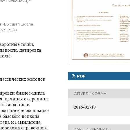
ат Висконсин, г.
т «Высшая школа
л., д. 20
воротные точки,
ивности, датировка
атели
PDF
классических методов
тировки бизнес-цикла
ОПУБЛИКОВАН
мя, начиная с середины
я выявление и
2015-02-18
 российской экономике
е базового подхода
гана и Гамильтона.
 перелома справочного
КАК ЦИТИРОВАТЬ