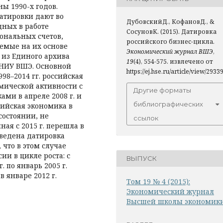
ы 1990-х годов.
датировки дают во
ДубовскийД., КофановД., &
дных в работе
СосуновК. (2015). Датировка
ональных счетов,
российского бизнес-цикла.
аемые на их основе
Экономический журнал ВШЭ
,
из Единого архива
19
(4), 554-575. извлечено от
 НИУ ВШЭ. Основной
https://ej.hse.ru/article/view/2933
998–2014 гг. российская
мической активности с
Другие форматы
ками в апреле 2008 г. и
библиографических
ссийская экономика в
состоянии, не
ссылок
ая с 2015 г. перешла в
оведена датировка
 что в этом случае
и в цикле роста: с
ВЫПУСК
г. по январь 2005 г.
в январе 2012 г.
Том 19 № 4 (2015):
Экономический журнал
Высшей школы экономик