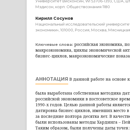
Университет Висконсин, WI 53706-1393, США, шт
Мэдисон, корп. Обществознания 1180
Кирилл Сосунов
Национальный исследовательский университе
экономики», 101000, Россия, Москва, Мясницкая у
российская экономика, по
Ключевые слова:
макроэкономика, циклы экономической акт
бизнес-циклов, макроэкономические показ
АННОТАЦИЯ
В данной работе на основе 
была выработана собственная методика да
российской экономики в постсоветское вре
1990-х годов. Целью данной работы являетс
датировка бизнес-циклов, имевших место в
за последние полтора десятка лет. В качеств
были использованы методы Хардинга – Пей
Таким образом, были получены даты точек