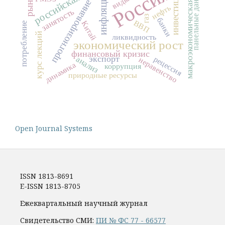
макроэкономическая модель
Россия
панельные данные
инвестиции
инфляция
прогнозирование
нефть
занятость
газ
банки
ВВП
Китай
потребление
курс лекций
ликвидность
экономический рост
финансовый кризис
экспорт
анализ
рецессия
неравенство
динамика
коррупция
природные ресурсы
Open Journal Systems
ISSN 1813-8691
E-ISSN 1813-8705
Ежеквартальный научный журнал
Свидетельство СМИ:
ПИ № ФС 77 - 66577