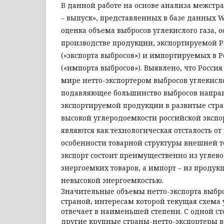
В данной работе на основе анализа межстр
– выпуск», представленных в базе данных 
оценка объема выбросов углекислого газа,
производстве продукции, экспортируемой Р
(«экспорта выбросов») и импортируемых в Р
(«импорта выбросов»). Выявлено, что Россия
мире нетто-экспортером выбросов углекисло
подавляющее большинство выбросов направ
экспортируемой продукции в развитые стр
высокой углеродоемкости российской эксп
являются как технологическая отсталость от 
особенности товарной структуры внешней то
экспорт состоит преимущественно из углев
энергоемких товаров, а импорт – из продук
невысокой энергоемкостью.
Значительные объемы нетто-экспорта выбр
страной, интересам которой текущая схема 
отвечает в наименьшей степени. С одной сто
другие крупные страны-нетто-экспортеры в