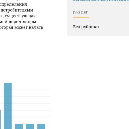
аспределения
 потребителями
РАЗДЕЛ
ны, существующая
имой перед лицом
Без рубрики
оторая может начать