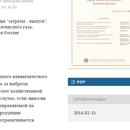
т «Высшая школа
л., д. 20
цы "затраты - выпуск",
лекислого газа,
ля России
дного климатического
PDF
ть за выбросы
ьтате хозяйственной
 случае, если эмиссия
ОПУБЛИКОВАН
направляемой на
2014-02-13
продукции
граничивается.