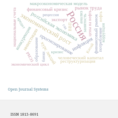
макроэкономическая модель
рынок труда
финансовый кризис
национальные счета
Россия
цены на нефть
российская экономика
анализ
нефть
экономический рост
рецессия
занятость
финансовый рынок
кредит
экспорт
ВВП
коррупция
газ
конкуренция
потребление
инвестиции
прогнозирование
инфляция
образование
курс лекций
Китай
кризис
РМЭЗ
банки
человеческий капитал
реструктуризация
экономический цикл
Open Journal Systems
ISSN 1813-8691