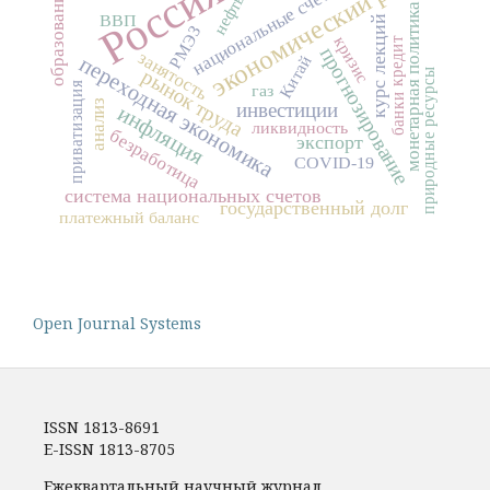
экономический рост
Россия
национальные счета
образование
нефть
монетарная политика
ВВП
курс лекций
РМЭЗ
кризис
кредит
прогнозирование
занятость
Китай
переходная экономика
рынок труда
природные ресурсы
приватизация
газ
банки
анализ
инвестиции
инфляция
ликвидность
безработица
экспорт
COVID-19
система национальных счетов
государственный долг
платежный баланс
Open Journal Systems
ISSN 1813-8691
E-ISSN 1813-8705
Ежеквартальный научный журнал