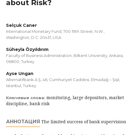
about Risk?
Selçuk Caner
International Monetary Fund, 700 19th Street, N.W.,
Washington, D.C. 20431, USA
Süheyla Özyıldırım
Faculty of Business Administration, Bilkent University, Ankara,
06800, Turkey
Ayse Ungan
Alternatifbank A.Ş, 46, Cumhuriyet Caddesi, Elmadağ – Şişli,
Istanbul, Turkey
monitoring, large depositors, market
Ключевые слова:
discipline, bank risk
АННОТАЦИЯ
The limited success of bank supervision