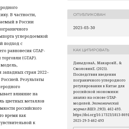
еродного
ку. В частности,
ОПУБЛИКОВАН
даемый в России
2025-03-30
пограничного
мпорта углеродоемкой
й подход с
КАК ЦИТИРОВАТЬ
го равновесия GTAP-
 торговли (GTAP).
ДавыдоваА., МакаровИ., &
 модель,
СмоловикЕ. (2025).
 западных стран 2022–
Последствия введения
 Россией. Результаты
пограничного углеродного
регулирования в Китае для
леродного
российской экономики:
зывает влияние на
анализ на основе GTAP-
сль цветных металлов
моделей.
Экономический
емкости российского
журнал ВШЭ
,
29
(3), 462-493.
https://doi.org/10.17323/1813-869
то время как
2025-29-3-462-493
увствительной к