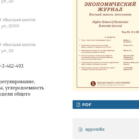
ул., 20
т «Высшая школа
ул., 2000
т «Высшая школа
ул., 20
9-3-462-493
регулирование,
ы, углеродоемкость
одели общего
PDF
appendix