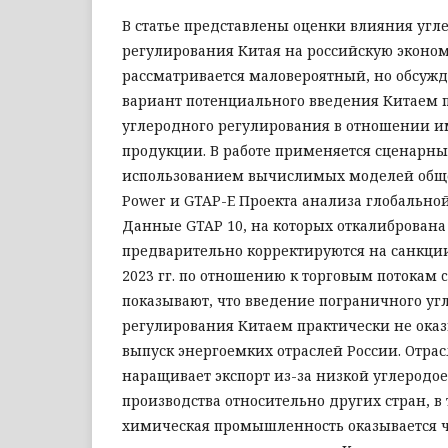
В статье представлены оценки влияния угл
регулирования Китая на российскую экономи
рассматривается маловероятный, но обсуж
вариант потенциального введения Китаем 
углеродного регулирования в отношении и
продукции. В работе применяется сценарны
использованием вычислимых моделей обще
Power и GTAP-E Проекта анализа глобальной
Данные GTAP 10, на которых откалибрована
предварительно корректируются на санкции
2023 гг. по отношению к торговым потокам c
показывают, что введение пограничного уг
регулирования Китаем практически не ока
выпуск энергоемких отраслей России. Отра
наращивает экспорт из-за низкой углеродо
производства относительно других стран, в 
химическая промышленность оказывается ч