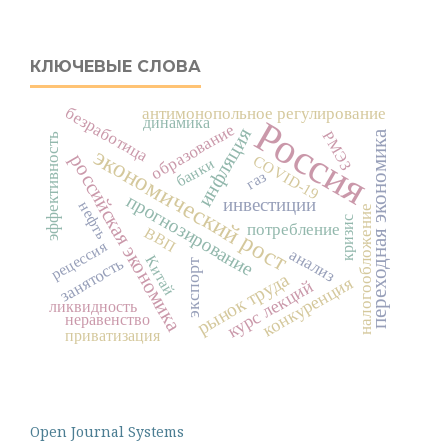
КЛЮЧЕВЫЕ СЛОВА
безработица
антимонопольное регулирование
Россия
динамика
образование
инфляция
переходная экономика
РМЭЗ
эффективность
экономический рост
российская экономика
COVID-19
банки
газ
прогнозирование
инвестиции
нефть
налогообложение
кризис
потребление
ВВП
рецессия
анализ
Китай
занятость
экспорт
рынок труда
конкуренция
курс лекций
ликвидность
неравенство
приватизация
Open Journal Systems