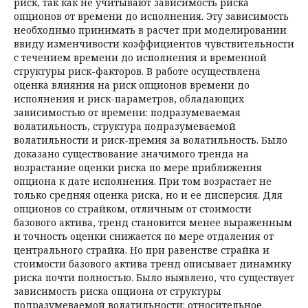
риск, так как не учитывают зависимость риска
опционов от времени до исполнения. Эту зависимость
необходимо принимать в расчет при моделировании
ввиду изменчивости коэффициентов чувствительности
с течением времени до исполнения и временной
структуры риск-факторов. В работе осуществлена
оценка влияния на риск опционов времени до
исполнения и риск-параметров, обладающих
зависимостью от времени: подразумеваемая
волатильность, структура подразумеваемой
волатильности и риск-премия за волатильность. Было
доказано существование значимого тренда на
возрастание оценки риска по мере приближения
опциона к дате исполнения. При том возрастает не
только средняя оценка риска, но и ее дисперсия. Для
опционов со страйком, отличным от стоимости
базового актива, тренд становится менее выраженным
и точность оценки снижается по мере отдаления от
центрального страйка. Но при равенстве страйка и
стоимости базового ак­тива тренд описывает динамику
риска почти полностью. Было выявлено, что существует
зависимость риска опциона от структуры
подразумеваемой волатильности: относительное