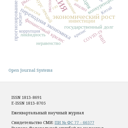
образование
экспорт
конкуренция
курс лекций
прогнозирование
анализ
газ
рецессия
Китай
переходная экономика
кредит
экономический рост
финансовый кризис
инвестиции
государственный долг
кризис
коррупция
COVID-19
ликвидность
ВВП
неравенство
Open Journal Systems
ISSN 1813-8691
E-ISSN 1813-8705
Ежеквартальный научный журнал
Свидетельство СМИ:
ПИ № ФС 77 - 66577