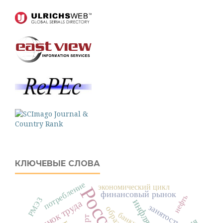
КЛЮЧЕВЫЕ СЛОВА
потребление
экономический цикл
Россия
финансовый рынок
нефть
РМЭЗ
инфляция
рынок труда
занятость
банки