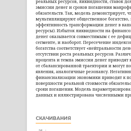
реальных ресурсов, ликвидности, ставок до
эмиссии денег и сроков погашения макро
обязательств. Так, модель демонстрирует, 
мультиплицируют общественное богатство,
эффективность трансформации денег в кап
ресурсы). Избыток ликвидности на фи­нанс
денег оказывается совместимым с ее дефи
сегменте, и наоборот. Пересечение индексо
богатства соответствует «нейтральности де
отсутствии роста реальных ресурсов. Разли
процента и темпа эмиссии денег приводят
от сбалансированной траектории и могут п
явления, аналогичные резонансу. Негативн
финансиализации экономики приводят к по
поверхности реальной стоимости обязател
сроки погашения. Модель параметризирова
дан­ных и иллюстрирована численными п
СКАЧИВАНИЯ