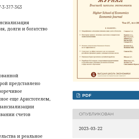
7-3-317-363
нсиализация
я, долги и богатство
рованной
рой представлено
иворечивое
PDF
ное еще Аристотелем,
инансиализации
овании счетов
ОПУБЛИКОВАН
2023-03-22
льства и реальное