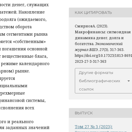
ности денег, служащих
латежей. Накопление
КАК ЦИТИРОВАТЬ
родолга (ожидаемого,
СмирновА. (2023).
дством оборота
Макрофинансы: сигмоидная
м сег­ментами рынка
динамика денег, долга и
ряется «собственным»
богатства.
Экономический
ы погашения основной
журнал ВШЭ
,
27
(3), 317-363.
https://doi.org/10.17323/1813-869
т вещественные блага,
2023-27-3-317-363
в режиме календарного
арном) рынке.
Другие форматы
ируется
библиографических
енциальными
ссылок
 трехмерные
финансовой системы,
исполнения всех
ВЫПУСК
го и реального
Том 27 № 3 (2023):
 для заданных значений