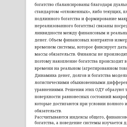
богатство сбалансированы благодаря дуаль
стандартом «отложенных», либо текущих, п
подлинного богатства и формирование мак
нереализованного богатства) связаны посре
ликвидности между финансовым и реальны
денег. Объем финансовых контрактов изме
временем системы, которое фиксирует дат
массы обязательств. Финансы не производя
поэтому накопление богатства происходит 
времени на реаль­ном (агрегированном тов
Динамика денег, долгов и богатства модел
логистическими обыкновенными диффер
уравнениями. Решения этих ОДУ образуют
поверхности равновесных состояний макро
которые достигаются при условии полного 
обязательств.
Рассчитываются индексы общего, финансово
богатства, а поведение системы изучается