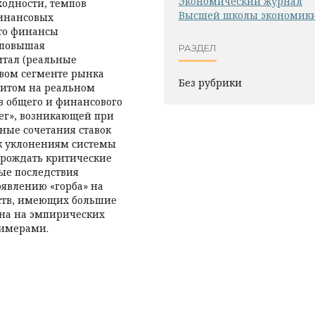
Экономический журнал
ходности, темпов
Высшей школы экономик
финансовых
что финансы
 повышая
РАЗДЕЛ
итал (реальные
овом сегменте рынка
Без рубрики
цитом на реальном
в общего и финансового
нег», возникающей при
чные сочетания ставок
 к уклонениям системы
орождать критические
ые последствия
явлению «горба» на
ьств, имеющих большие
на на эмпирических
римерами.