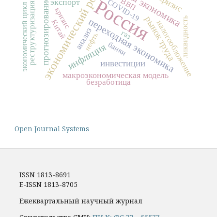
экономический рост
Россия
ВВП
прогнозирование
экспорт
COVID-19
реструктуризация
экономический цикл
кризис
рынок труда
ликвидность
переходная экономика
Китай
налогообложение
анализ
газ
нефть
банки
инфляция
инвестиции
макроэкономическая модель
безработица
Open Journal Systems
ISSN 1813-8691
E-ISSN 1813-8705
Ежеквартальный научный журнал