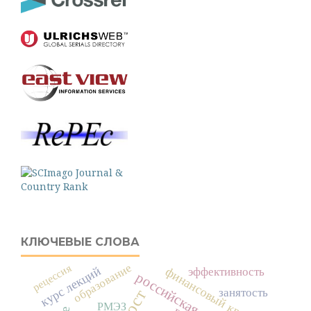
КЛЮЧЕВЫЕ СЛОВА
образование
рецессия
курс лекций
финансовый кризис
эффективность
российская экономика
занятость
РМЭЗ