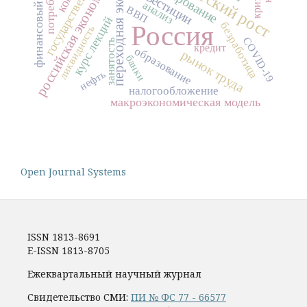
переходная экономика
государственный долг
финансовый кризис
потребление
российская экономика
инвестиции
кризис
анализ
ВВП
курс лекций
Россия
безработица
ликвидность
COVID-19
занятость
кредит
образование
рынок труда
банки
нефть
налогообложение
макроэкономическая модель
Open Journal Systems
ISSN 1813-8691
E-ISSN 1813-8705
Ежеквартальный научный журнал
Свидетельство СМИ:
ПИ № ФС 77 - 66577