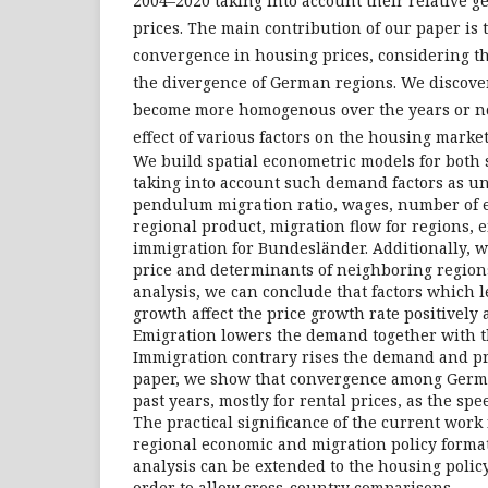
2004–2020 taking into account their relative g
prices. The main contribution of our paper is t
convergence in housing prices, considering the
the divergence of German regions. We discover
become more homogenous over the years or no
effect of various factors on the housing market
We build spatial econometric models for both s
taking into account such demand factors as u
pendulum migration ratio, wages, number of 
regional product, migration flow for regions, 
immigration for Bundesländer. Additionally, we
price and determinants of neighboring regions.
analysis, we can conclude that factors which 
growth affect the price growth rate positively 
Emigration lowers the demand together with t
Immigration contrary rises the demand and pri
paper, we show that convergence among Germa
past years, mostly for rental prices, as the spe
The practical significance of the current work i
regional economic and migration policy format
analysis can be extended to the housing policy
order to allow cross-country comparisons.