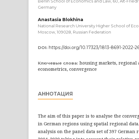
Berlin School of Economics and Law, 60, Alt-Friedric
Germany
Anastasia Blokhina
National Research University Higher School of Econ
Moscow, 109028, Russian Federation
https://doi.org/10.17323/1813-8691-2022-2
DOI:
housing markets, regional a
Ключевые слова:
econometrics, convergence
АННОТАЦИЯ
The aim of this paper is to analyse the conver
in German regions using spatial regional data
analysis on the pa­nel data set of 397 German 