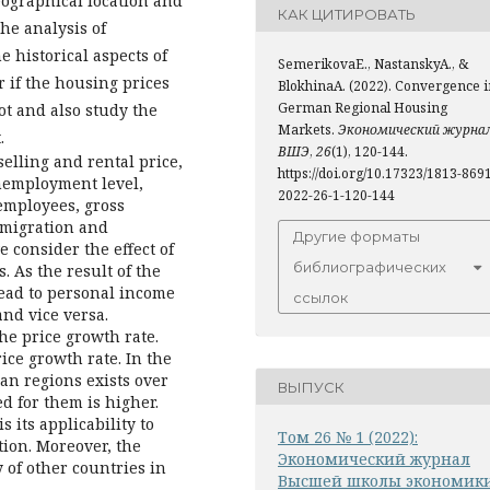
eographical location and
КАК ЦИТИРОВАТЬ
he analysis of
 historical aspects of
SemerikovaE., NastanskyA., &
 if the housing prices
BlokhinaA. (2022). Convergence i
German Regional Housing
t and also study the
Markets.
Экономический журна
.
ВШЭ
,
26
(1), 120-144.
elling and rental price,
https://doi.org/10.17323/1813-869
nemployment level,
2022-26-1-120-144
employees, gross
emigration and
Другие форматы
 consider the effect of
библиографических
 As the result of the
lead to personal income
ссылок
and vice versa.
he price growth rate.
ce growth rate. In the
n regions exists over
ВЫПУСК
ed for them is higher.
s its applicability to
Том 26 № 1 (2022):
ion. Moreover, the
Экономический журнал
 of other countries in
Высшей школы экономик