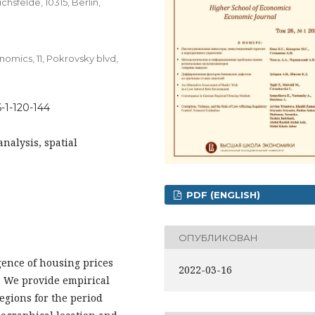
hsfelde, 10315, Berlin,
omics, 11, Pokrovsky blvd,
6-1-120-144
nalysis, spatial
PDF (ENGLISH)
ОПУБЛИКОВАН
gence of housing prices
2022-03-16
. We provide empirical
regions for the period