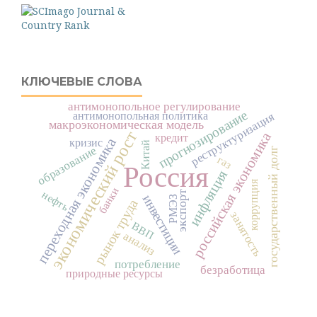
КЛЮЧЕВЫЕ СЛОВА
антимонопольное регулирование
прогнозирование
антимонопольная политика
реструктуризация
макроэкономическая модель
экономический рост
российская экономика
кредит
переходная экономика
кризис
Китай
образование
государственный долг
газ
Россия
инфляция
коррупция
банки
нефть
экспорт
инвестиции
РМЭЗ
рынок труда
занятость
ВВП
анализ
потребление
безработица
природные ресурсы