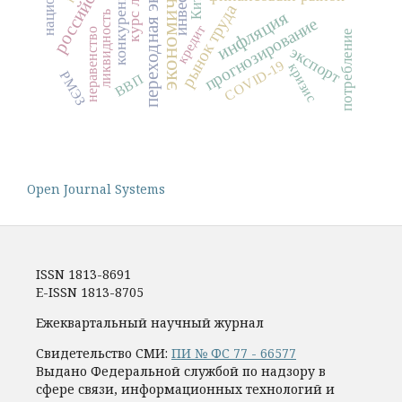
переходная экономика
конкуренция
Китай
рынок труда
инфляция
ликвидность
прогнозирование
кредит
неравенство
потребление
экспорт
COVID-19
кризис
РМЭЗ
ВВП
Open Journal Systems
ISSN 1813-8691
E-ISSN 1813-8705
Ежеквартальный научный журнал
Свидетельство СМИ:
ПИ № ФС 77 - 66577
Выдано Федеральной службой по надзору в
сфере связи, информационных технологий и