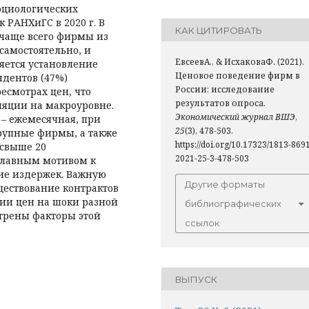
оциологических
 РАНХиГС в 2020 г. В
КАК ЦИТИРОВАТЬ
 чаще всего фирмы из
самостоятельно, и
ЕвсеевА., & ИсхаковаФ. (2021).
ется установление
Ценовое поведение фирм в
ндентов (47%)
России: исследование
ресмотрах цен, что
результатов опроса.
ляции на макроуровне.
Экономический журнал ВШЭ
,
– ежемесячная, при
25
(3), 478-503.
крупные фирмы, а также
https://doi.org/10.17323/1813-869
 свыше 20
2021-25-3-478-503
Главным мотивом к
ие издержек. Важную
Другие форматы
ществование контрактов
ии цен на шоки разной
библиографических
трены факторы этой
ссылок
ВЫПУСК