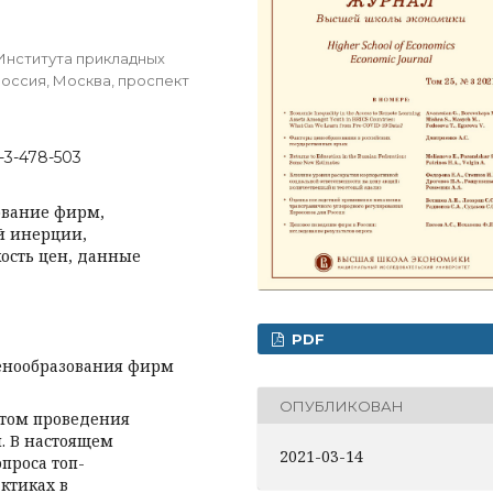
Института прикладных
Россия, Москва, проспект
5-3-478-503
ование фирм,
й инерции,
ость цен, данные
PDF
енообразования фирм
ОПУБЛИКОВАН
ктом проведения
. В настоящем
2021-03-14
проса топ-
ктиках в