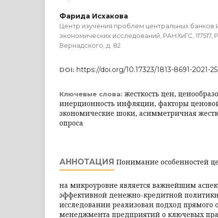
Фарида Исхакова
Центр изучения проблем центральных банков 
экономических исследований, РАНХиГС, 117517, 
Вернадского, д. 82
https://doi.org/10.17323/1813-8691-2021-2
DOI:
жесткость цен, ценообраз
Ключевые слова:
инерционность инфляции, факторы ценово
экономические шоки, асимметричная жестк
опроса
АННОТАЦИЯ
Понимание особенностей ц
на микроуровне является важнейшим аспе
эффективной денежно-кредитной по­литики
исследовании реализован подход прямого о
менеджмента предприятий о ключевых пра