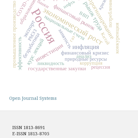
COVID-19
кризис
прогнозирование
образование
банки
нефть
потребление
рынок труда
промышленное производство
финансовый рынок
экономический рост
Россия
ВВП
национальные счета
экспорт
конкуренция
занятость
РМЭЗ
Китай
безработица
газ
эффективность
курс лекций
инвестиции
инфляция
финансовый кризис
анализ
природные ресурсы
коррупция
ликвидность
рецессия
государственные закупки
Open Journal Systems
ISSN 1813-8691
E-ISSN 1813-8705