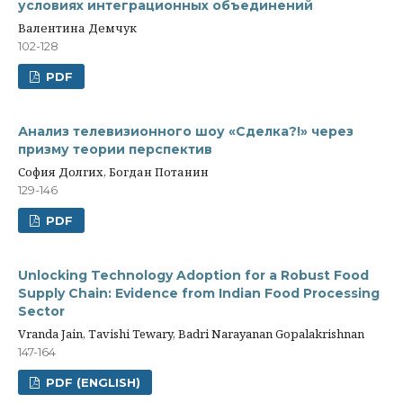
условиях интеграционных объединений
Валентина Демчук
102-128
PDF
Анализ телевизионного шоу «Сделка?!» через
призму теории перспектив
София Долгих, Богдан Потанин
129-146
PDF
Unlocking Technology Adoption for a Robust Food
Supply Chain: Evidence from Indian Food Processing
Sector
Vranda Jain, Tavishi Tewary, Badri Narayanan Gopalakrishnan
147-164
PDF (ENGLISH)