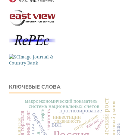
КЛЮЧЕВЫЕ СЛОВА
экономический рост
макроэкономический показатель
финансовый рынок
система национальных счетов
прогнозирование
нефть
занятость
потребление
инвестиции
кризис
банки
ликвидность
ВВП
Россия