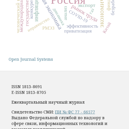
государственный долг
международная торговля
переходная экономика
человеческий капитал
безработица
конкуренция
инфляция
экспорт
рынок труда
анализ
динамика
газ
COVID-19
неравенство
Китай
эффективность
РМЭЗ
приватизация
Open Journal Systems
ISSN 1813-8691
E-ISSN 1813-8705
Ежеквартальный научный журнал
Свидетельство СМИ:
ПИ № ФС 77 - 66577
Выдано Федеральной службой по надзору в
сфере связи, информационных технологий и