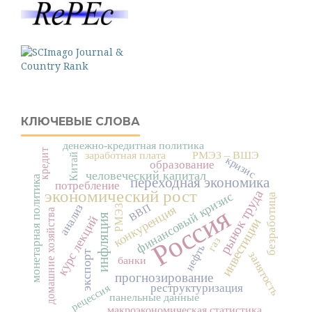
КЛЮЧЕВЫЕ СЛОВА
денежно-кредитная политика
кредит
заработная плата
РМЭЗ – ВШЭ
Китай
кризис
образование
человеческий капитал
монетарная политика
переходная экономика
потребление
экономический рост
рынок труда
финансовый кризис
безработица
ВВП
анализ
РМЭЗ
Россия
конкуренция
домашние хозяйства
инфляция
курс лекций
инвестиции
газ
нефть
экспорт
занятость
банки
прогнозирование
реструктуризация
рецессия
панельные данные
макроэкономическая статистика