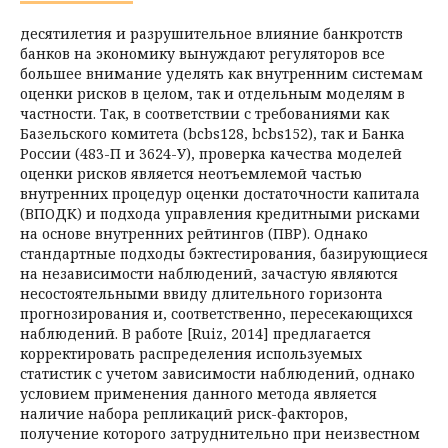
десятилетия и разрушительное влияние банкротств
банков на экономику вынуждают регуляторов все
большее внимание уделять как внутренним системам
оценки рисков в целом, так и отдельным моделям в
частности. Так, в соответствии с требованиями как
Базельского комитета (bcbs128, bcbs152), так и Банка
России (483-П и 3624-У), проверка качества моделей
оценки рисков является неотъемлемой частью
внутренних процедур оценки достаточности капитала
(ВПОДК) и подхода управления кредитными рисками
на основе внутренних рейтингов (ПВР). Однако
стандартные подходы бэктестирования, базирующиеся
на независимости наблюдений, зачастую являются
несостоятельными ввиду длительного горизонта
прогнозирования и, соответственно, пересекающихся
наблюдений. В работе [Ruiz, 2014] предлагается
корректировать распределения используемых
статистик с учетом зависимости наблюдений, однако
условием применения данного метода является
наличие набора репликаций риск-факторов,
получение которого затруднительно при неизвестном