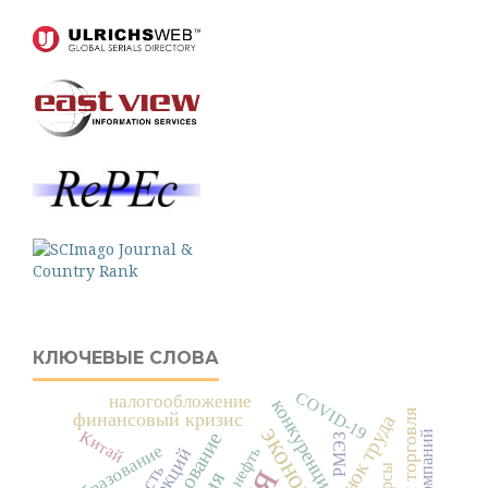
КЛЮЧЕВЫЕ СЛОВА
COVID-19
налогообложение
конкуренция
финансовый кризис
рынок труда
Китай
РМЭЗ
образование