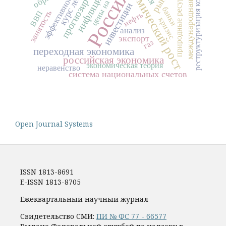
международная торговля
экономический рост
реструктуризация компаний
прогнозирование
цены на нефть
курс лекций
Россия
природные ресурсы
эффективность
инфляция
инвестиции
банки
занятость
ВВП
нефть
кризис
анализ
экспорт
газ
переходная экономика
российская экономика
экономическая теория
неравенство
система национальных счетов
Open Journal Systems
ISSN 1813-8691
E-ISSN 1813-8705
Ежеквартальный научный журнал
Свидетельство СМИ:
ПИ № ФС 77 - 66577