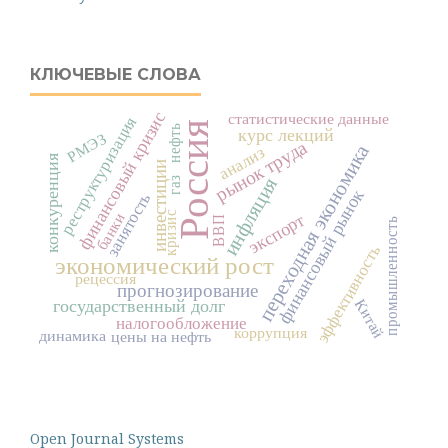
КЛЮЧЕВЫЕ СЛОВА
финансовый кризис
статистические данные
реструктуризация
Россия
нефть
курс лекций
РМЭЗ
рынок труда
переходная экономика
анализ
конкуренция
инвестиции
инфляция
газ
финансовый рынок
занятость
кризис
банки
экспорт
ВВП
промышленность
эффективность
экономический рост
рецессия
прогнозирование
Китай
государственный долг
налогообложение
коррупция
динамика
цены на нефть
Open Journal Systems