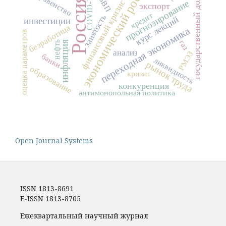
экономический рост
неравенство
государственный долг
COVID-19
Россия
ВВП
финансовый кризис
прогнозирование
экспорт
кредит
занятость
курс лекций
инвестиции
безработица
переходная экономика
оценка параметров
газ
инфляция
нефть
анализ
РМЭЗ
банки
ликвидность
рынок труда
образование
кризис
конкуренция
антимонопольная политика
Open Journal Systems
ISSN 1813-8691
E-ISSN 1813-8705
Ежеквартальный научный журнал