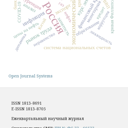
монетарная политика
экономический рост
финансовый кризис
курс лекций
конкуренция
кризис
банки
ВВП
кривая Филлипса
Россия
газ
COVID-19
анализ
экспорт
кредит
инфляция
коррупция
нефть
занятость
Китай
образование
цены на нефть
рынок труда
ликвидность
неравенство
динамика
система национальных счетов
Open Journal Systems
ISSN 1813-8691
E-ISSN 1813-8705
Ежеквартальный научный журнал