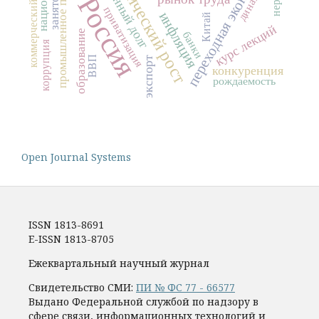
промышленное производство
экономический рост
переходная экономика
коммерческий банк
занятость
Россия
приватизация
инфляция
Китай
курс лекций
образование
банки
коррупция
ВВП
экспорт
конкуренция
рождаемость
Open Journal Systems
ISSN 1813-8691
E-ISSN 1813-8705
Ежеквартальный научный журнал
Свидетельство СМИ:
ПИ № ФС 77 - 66577
Выдано Федеральной службой по надзору в
сфере связи, информационных технологий и