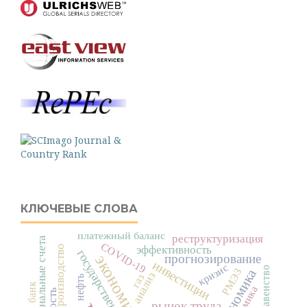
КЛЮЧЕВЫЕ СЛОВА
платежный баланс
реструктуризация
национальные счета
COVID-19
эффективность
государственный долг
прогнозирование
инвестиции
кризис
неравенство
РМЭЗ
анализ
газ
нефть
динамика
рынок труда