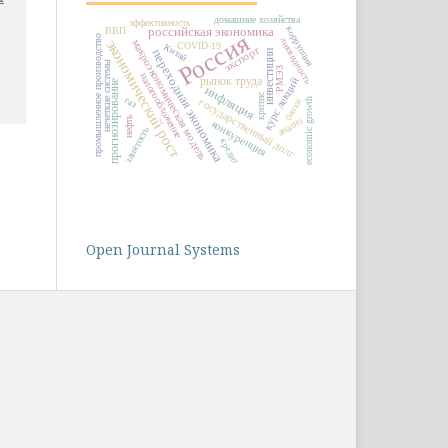
домашние хозяйства
эффективность
коррупция
российская экономика
ВВП
Россия
промышленное производство
ликвидность
экономический рост
макроэкономическая модель
COVID-19
Китай
экспорт
переходная экономика
инвестиции
нечеткие системы
РМЭЗ
налогообложение
рынок труда
курс лекций
прогнозирование
инфляция
кризис
газ
банки
государственный долг
economic growth
нефть
анализ
конкуренция
занятость
кредит
Open Journal Systems