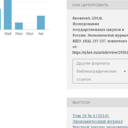
КАК ЦИТИРОВАТЬ
ЯковлевА. (2014).
Исследования
государственных закупок в
России.
Экономический журнал
ВШЭ
,
18
(4), 537-537. извлечено
от
https://ej.hse.ru/article/view/2936
Другие форматы
библиографических
ссылок
ВЫПУСК
Том 18 № 4 (2014):
Экономический журнал
Высшей школы экономик