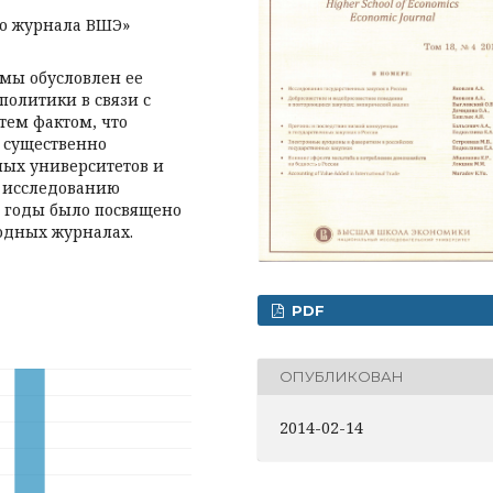
го журнала ВШЭ»
емы обусловлен ее
политики в связи с
тем фактом, что
 существенно
ных университетов и
о исследованию
е годы было посвящено
одных журналах.
PDF
ОПУБЛИКОВАН
2014-02-14