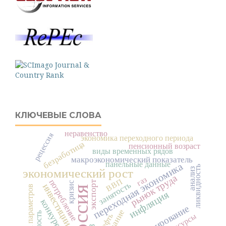
КЛЮЧЕВЫЕ СЛОВА
неравенство
рецессия
экономика переходного периода
безработица
пенсионный возраст
виды временных рядов
макроэкономический показатель
панельные данные
переходная экономика
ликвидность
анализ
экономический рост
рынок труда
газ
ВВП
потребление
экспорт
кризис
занятость
инвестиции
оценка параметров
Россия
инфляция
конкуренция
прогнозирование
нефть