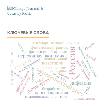
КЛЮЧЕВЫЕ СЛОВА
государственные закупки
кредит
кризис
финансовый рынок
экономический цикл
Россия
отдача от образования
финансовый кризис
Китай
переходная экономика
приватизация
конкуренция
COVID-19
курс лекций
занятость
инвестиции
образование
экономический рост
экспорт
динамика
эффективность
анализ
нефть
газ
рецессия
банки
неравенство
РМЭЗ
рынок труда
инфляция
ВВП
безработица
прогнозирование
антимонопольная политика
рождаемость