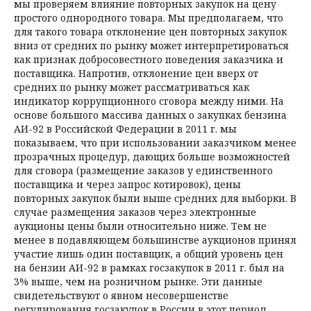
мы проверяем влияние повторных закупок на цену
простого однородного товара. Мы предполагаем, что
для такого товара отклонение цен повторных закупок
вниз от средних по рынку может интерпретироваться
как признак добросовестного поведения заказчика и
поставщика. Напротив, отклонение цен вверх от
средних по рынку может рассматриваться как
индикатор коррупционного сговора между ними. На
основе большого массива данных о закупках бензина
АИ-92 в Российской Федерации в 2011 г. мы
показываем, что при использовании заказчиком менее
прозрачных процедур, дающих больше возможностей
для сговора (размещение заказов у единственного
поставщика и через запрос ко­тировок), цены
повторных закупок были выше средних для выборки. В
случае размещения заказов через электронные
аукционы цены были относительно ниже. Тем не
менее в подавляющем большинстве аукционов принял
участие лишь один поставщик, а общий уровень цен
на бензин АИ-92 в рамках госзакупок в 2011 г. был на
3% выше, чем на розничном рынке. Эти данные
свидетельствуют о явном несовершенстве
регулирования госзакупок в России в этот период.