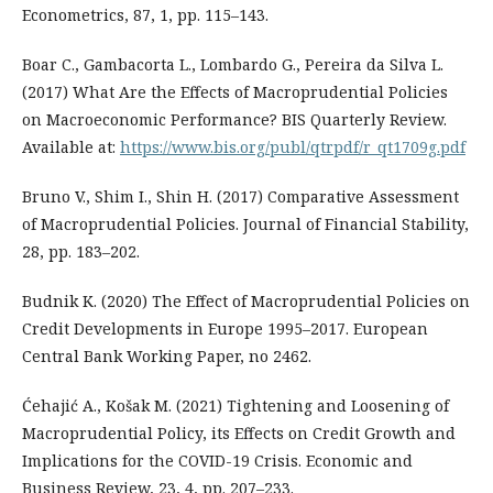
Econometrics, 87, 1, pp. 115–143.
Boar C., Gambacorta L., Lombardo G., Pereira da Silva L.
(2017) What Are the Effects of Macroprudential Policies
on Macroeconomic Performance? BIS Quarterly Review.
Available at:
https://www.bis.org/publ/qtrpdf/r_qt1709g.pdf
Bruno V., Shim I., Shin H. (2017) Comparative Assessment
of Macroprudential Policies. Journal of Financial Stability,
28, pp. 183–202.
Budnik K. (2020) The Effect of Macroprudential Policies on
Credit Developments in Europe 1995–2017. European
Central Bank Working Paper, no 2462.
Ćehajić A., Košak M. (2021) Tightening and Loosening of
Macroprudential Policy, its Effects on Credit Growth and
Implications for the COVID-19 Crisis. Economic and
Business Review, 23, 4, pp. 207–233.