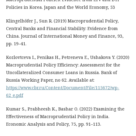
Policies in Korea. Japan and the World Economy, 53
Klingelhöfer J., Sun R. (2019) Macroprudential Policy,
Central Banks and Financial Stability: Evidence from
China. Journal of International Money and Finance, 93,
pp. 19–41.
Kozlovtсeva I., Penikas H., Petreneva E., Ushakova Y. (2020)
Macroprudential Policy Efficiency: Assessment for the
Uncollateralized Consumer Loans in Russia. Bank of
Russia Working Paper, no 62. Available at:
https://www.cbr.ru/Content/Document/File/115672/wp-
62_e.pdf
Kumar S., Prabheesh K., Bashar O. (2022) Examining the
Effectiveness of Macroprudential Policy in India.
Economic Analysis and Policy, 75, pp. 91–113.