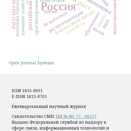
макроэкономическая модель
российская экономика
экономика переходного периода
РМЭЗ НИУ ВШЭ
прогнозирование
домашние хозяйства
Россия
финансовый кризис
кризис
реструктуризация
безработица
образование
анализ
ВВП
COVID-19
Китай
Open Journal Systems
ISSN 1813-8691
E-ISSN 1813-8705
Ежеквартальный научный журнал
Свидетельство СМИ:
ПИ № ФС 77 - 66577
Выдано Федеральной службой по надзору в
сфере связи, информационных технологий и