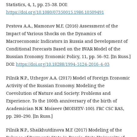
Statistics, 4, 1, pp. 25–38. DOI:
https://doi.org/10.1080/07350015.1986.10509491
Pestova A.A., Mamonov M.E. (2016) Assessment of the
Impact of Various Shocks on the Dynamics of
Macroeconomic Indicators in Russia and Development of
Conditional Forecasts Based on the BVAR Model of the
Russian Economy. Economic Policy, 11, pp. 56–92. [In Russ.]
DOI:
https://doi.org/10.18288/1994-5124-2016-4-03
Pilnik N.P., Uzhegov A.A. (2017) Model of Foreign Economic
Activity of the Russian Economy. Modeling the
Coevolution of Nature and Society: Problems and
Experience. To the 100th anniversary of the birth of
Academician N.N. Moiseev (MOISEEV-100). FRC CSC RAS,
pp. 280–290. [In Russ.]
Pilnik N.P., Shaikhutdinova M.F. (2017) Modeling of the