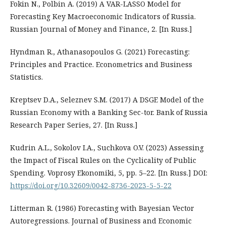
Fokin N., Polbin A. (2019) A VAR-LASSO Model for
Forecasting Key Macroeconomic Indicators of Russia.
Russian Journal of Money and Finance, 2. [In Russ.]
Hyndman R., Athanasopoulos G. (2021) Forecasting:
Principles and Practice. Econometrics and Business
Statistics.
Kreptsev D.A., Seleznev S.M. (2017) A DSGE Model of the
Russian Economy with a Banking Sec-tor. Bank of Russia
Research Paper Series, 27. [In Russ.]
Kudrin A.L., Sokolov I.A., Suchkova O.V. (2023) Assessing
the Impact of Fiscal Rules on the Cyclicality of Public
Spending. Voprosy Ekonomiki, 5, pp. 5–22. [In Russ.] DOI:
https://doi.org/10.32609/0042-8736-2023-5-5-22
Litterman R. (1986) Forecasting with Bayesian Vector
Autoregressions. Journal of Business and Economic