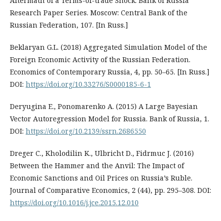
Aftermath of a Terms-of-trade Shock. Bank of Russia
Research Paper Series. Moscow: Central Bank of the
Russian Federation, 107. [In Russ.]
Beklaryan G.L. (2018) Aggregated Simulation Model of the
Foreign Economic Activity of the Russian Federation.
Economics of Contemporary Russia, 4, pp. 50–65. [In Russ.]
DOI:
https://doi.org/10.33276/S0000185-6-1
Deryugina E., Ponomarenko A. (2015) A Large Bayesian
Vector Autoregression Model for Russia. Bank of Russia, 1.
DOI:
https://doi.org/10.2139/ssrn.2686550
Dreger C., Kholodilin K., Ulbricht D., Fidrmuc J. (2016)
Between the Hammer and the Anvil: The Impact of
Economic Sanctions and Oil Prices on Russia’s Ruble.
Journal of Comparative Economics, 2 (44), pp. 295–308. DOI:
https://doi.org/10.1016/j.jce.2015.12.010