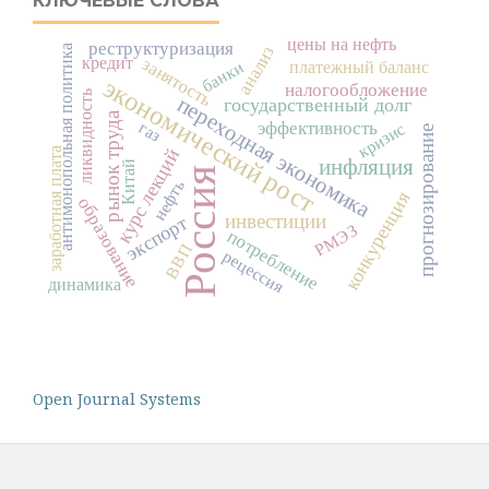
КЛЮЧЕВЫЕ СЛОВА
цены на нефть
реструктуризация
анализ
антимонопольная политика
кредит
занятость
банки
платежный баланс
экономический рост
налогообложение
ликвидность
переходная экономика
государственный долг
рынок труда
эффективность
газ
кризис
прогнозирование
курс лекций
заработная плата
инфляция
Китай
Россия
нефть
конкуренция
образование
инвестиции
экспорт
РМЭЗ
потребление
ВВП
рецессия
динамика
Open Journal Systems