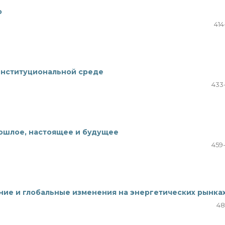
ю
414
институциональной среде
433
рошлое, настоящее и будущее
459
ние и глобальные изменения на энергетических рынка
48