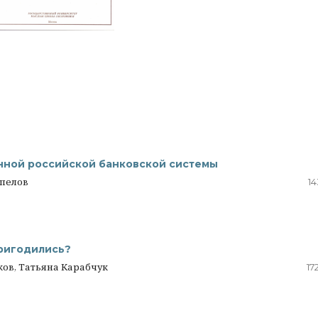
ной российской банковской системы
спелов
14
пригодились?
ов, Татьяна Карабчук
17