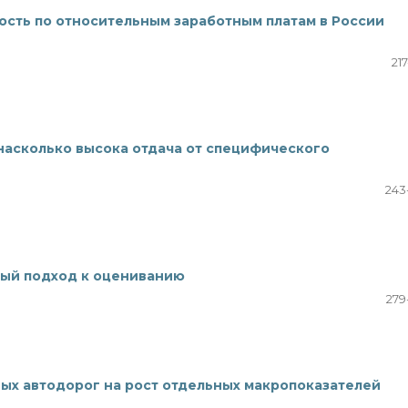
ость по относительным заработным платам в России
21
 насколько высока отдача от специфического
243
овый подход к оцениванию
279
ых автодорог на рост отдельных макропоказателей