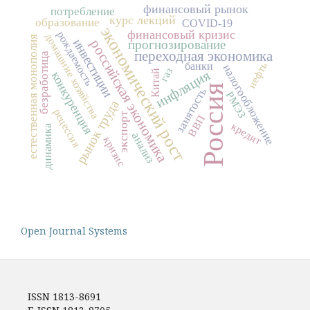
финансовый рынок
потребление
курс лекций
образование
COVID-19
экономический рост
финансовый кризис
рождаемость
домашние хозяйства
естественная монополия
инвестиции
российская экономика
прогнозирование
переходная экономика
безработица
банки
нефть
налогообложение
газ
инфляция
Китай
конкуренция
Россия
занятость
РМЭЗ
рынок труда
рецессия
экспорт
ВВП
кредит
динамика
анализ
кризис
Open Journal Systems
ISSN 1813-8691