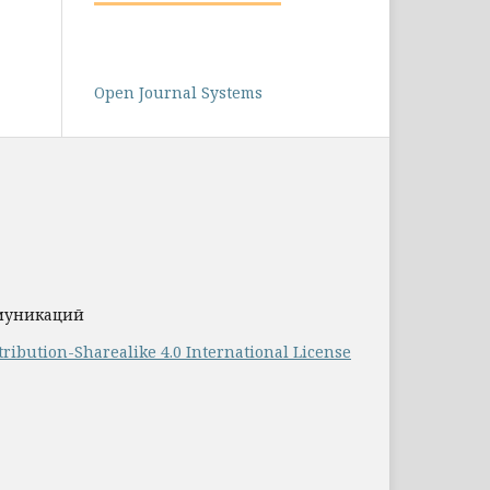
Open Journal Systems
ммуникаций
ribution-Sharealike 4.0 International License