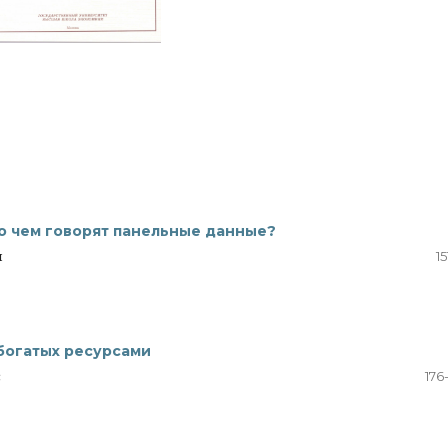
 о чем говорят панельные данные?
н
15
 богатых ресурсами
с
176