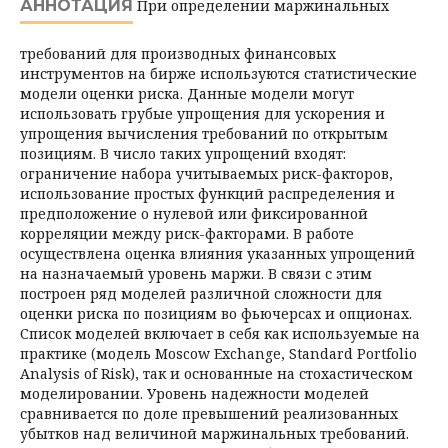
АННОТАЦИЯ
При определении маржинальных
требований для производных финансовых
инструментов на бирже используются статистические
модели оценки риска. Данные модели могут
использовать грубые упрощения для ускорения и
упрощения вычисления требований по открытым
позициям. В число таких упрощений входят:
ограничение набора учитываемых риск-факторов,
использование простых функций распределения и
предположение о нулевой или фиксированной
корреляции между риск-факторами. В работе
осуществлена оценка влияния указанных упрощений
на назначаемый уровень маржи. В связи с этим
построен ряд моделей различной сложности для
оценки риска по позициям во фьючерсах и опционах.
Список моделей включает в себя как используемые на
практике (модель Moscow Exchange, Standard Portfolio
Ana­lysis of Risk), так и основанные на стохастическом
моделировании. Уровень надежности моделей
сравнивается по доле превышений реализованных
убыт­ков над величиной маржинальных требований.