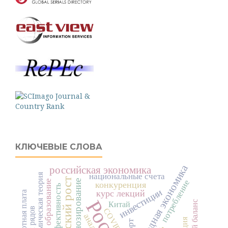
КЛЮЧЕВЫЕ СЛОВА
переходная экономика
российская экономика
национальные счета
экономическая теория
образование
потребление
прогнозирование
конкуренция
эффективность
инвестиции
курс лекций
заработная плата
Китай
COVID-19
анализ