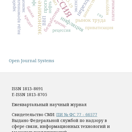
экономический рост
Россия
платежный баланс
виды временных рядов
коррупция
экспорт
занятость
нефть
банки
безработица
газ
кредит
инфляция
ВВП
рынок труда
кризис
приватизация
рецессия
Open Journal Systems
ISSN 1813-8691
E-ISSN 1813-8705
Ежеквартальный научный журнал
Свидетельство СМИ:
ПИ № ФС 77 - 66577
Выдано Федеральной службой по надзору в
сфере связи, информационных технологий и